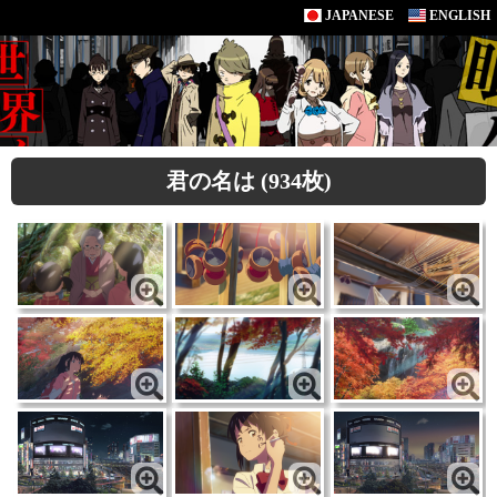
JAPANESE
ENGLISH
君の名は (934枚)