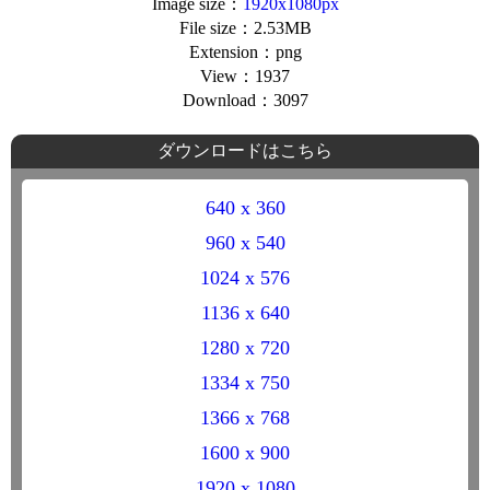
Image size：
1920x1080px
File size：2.53MB
Extension：png
View：1937
Download：3097
ダウンロードはこちら
640 x 360
960 x 540
1024 x 576
1136 x 640
1280 x 720
1334 x 750
1366 x 768
1600 x 900
1920 x 1080