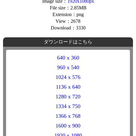
Image size：
1920x1080px
File size：2.85MB
Extension：png
View：2678
Download：3330
ダウンロードはこちら
640 x 360
960 x 540
1024 x 576
1136 x 640
1280 x 720
1334 x 750
1366 x 768
1600 x 900
1920 x 1080