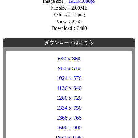
Image size：
1920x1080px
File size：2.09MB
Extension：png
View：2955
Download：3480
ダウンロードはこちら
640 x 360
960 x 540
1024 x 576
1136 x 640
1280 x 720
1334 x 750
1366 x 768
1600 x 900
1920 x 1080