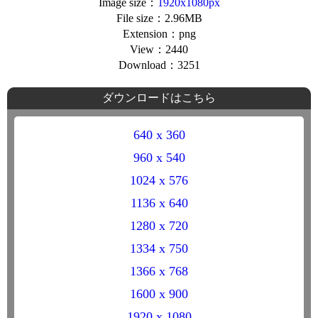
Image size：
1920x1080px
File size：2.96MB
Extension：png
View：2440
Download：3251
ダウンロードはこちら
640 x 360
960 x 540
1024 x 576
1136 x 640
1280 x 720
1334 x 750
1366 x 768
1600 x 900
1920 x 1080