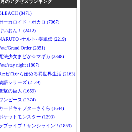
8月のアクセスランキング
BLEACH (8471)
ボーカロイド・ボカロ (7067)
けいおん！ (2412)
NARUTO -ナルト- 疾風伝 (2219)
Fate/Grand Order (2851)
魔法少女まどか☆マギカ (2348)
Fate/stay night (1807)
Re:ゼロから始める異世界生活 (2163)
物語シリーズ (2139)
進撃の巨人 (1659)
ワンピース (1374)
カードキャプターさくら (1644)
ポケットモンスター (1293)
ラブライブ！サンシャイン!! (1859)