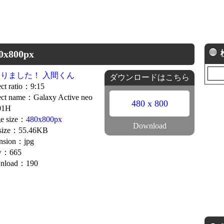
800px
りました！ 入間くん
ダウンロードはこちら
ct ratio：9:15
ct name：Galaxy Active neo
480 x 800
01H
e size：
480x800px
Download
 size：55.46KB
nsion：jpg
w：665
nload：190