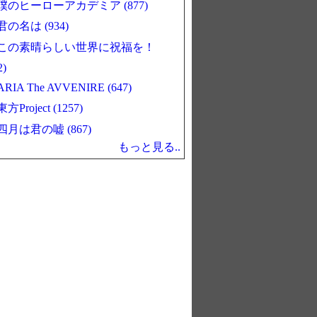
僕のヒーローアカデミア (877)
君の名は (934)
この素晴らしい世界に祝福を！
2)
ARIA The AVVENIRE (647)
東方Project (1257)
四月は君の嘘 (867)
もっと見る..