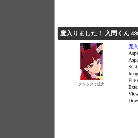
魔入りました！ 入間くん 480x
魔入
Aspe
Aspe
SC-
Imag
File
クリックで拡大
Exte
Vie
Dow