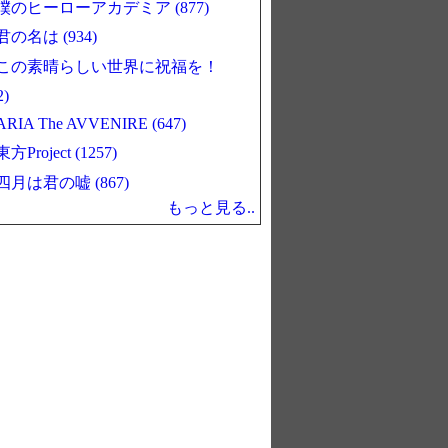
僕のヒーローアカデミア (877)
君の名は (934)
この素晴らしい世界に祝福を！
2)
ARIA The AVVENIRE (647)
東方Project (1257)
四月は君の嘘 (867)
もっと見る..