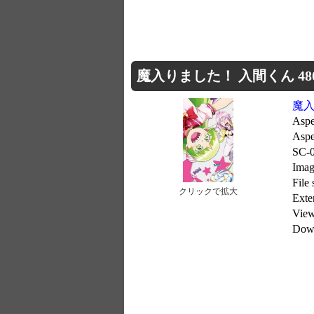
魔入りました！ 入間くん 480x
魔入
Aspe
Aspe
SC-
Imag
File
クリックで拡大
Exte
Vie
Dow