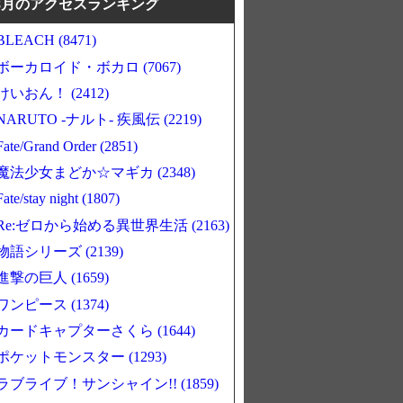
8月のアクセスランキング
BLEACH (8471)
ボーカロイド・ボカロ (7067)
けいおん！ (2412)
NARUTO -ナルト- 疾風伝 (2219)
Fate/Grand Order (2851)
魔法少女まどか☆マギカ (2348)
Fate/stay night (1807)
Re:ゼロから始める異世界生活 (2163)
物語シリーズ (2139)
進撃の巨人 (1659)
ワンピース (1374)
カードキャプターさくら (1644)
ポケットモンスター (1293)
ラブライブ！サンシャイン!! (1859)