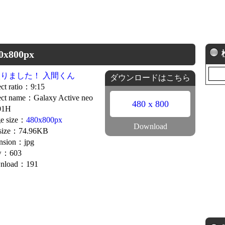
800px
りました！ 入間くん
ダウンロードはこちら
ct ratio：9:15
ct name：Galaxy Active neo
480 x 800
01H
e size：
480x800px
Download
 size：74.96KB
nsion：jpg
w：603
nload：191