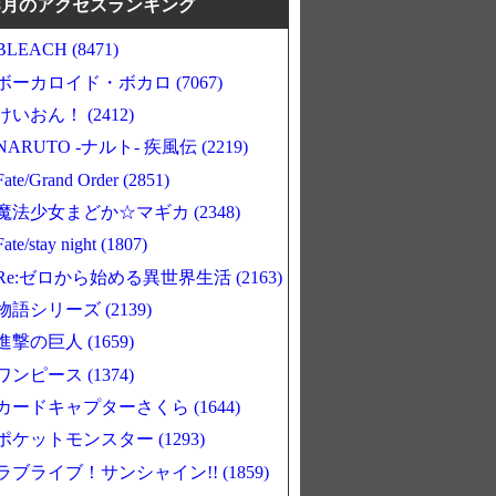
8月のアクセスランキング
BLEACH (8471)
ボーカロイド・ボカロ (7067)
けいおん！ (2412)
NARUTO -ナルト- 疾風伝 (2219)
Fate/Grand Order (2851)
魔法少女まどか☆マギカ (2348)
Fate/stay night (1807)
Re:ゼロから始める異世界生活 (2163)
物語シリーズ (2139)
進撃の巨人 (1659)
ワンピース (1374)
カードキャプターさくら (1644)
ポケットモンスター (1293)
ラブライブ！サンシャイン!! (1859)