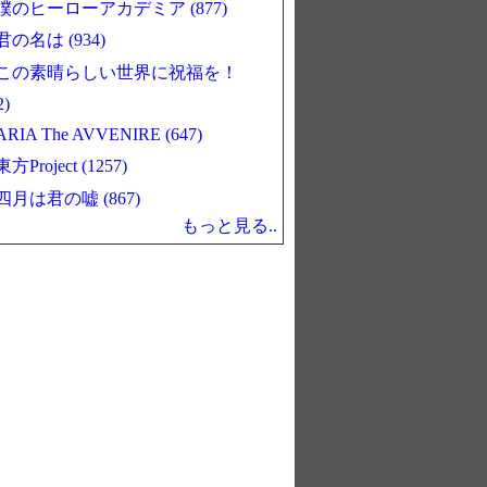
僕のヒーローアカデミア (877)
君の名は (934)
この素晴らしい世界に祝福を！
2)
ARIA The AVVENIRE (647)
東方Project (1257)
四月は君の嘘 (867)
もっと見る..