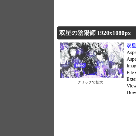
双星の陰陽師 1920x1080px
双
Aspe
Asp
Imag
File
Exte
クリックで拡大
Vie
Dow