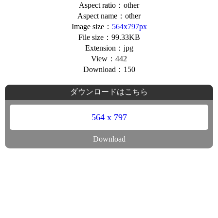
Aspect ratio：other
Aspect name：other
Image size：
564x797px
File size：99.33KB
Extension：jpg
View：442
Download：150
ダウンロードはこちら
564 x 797
Download