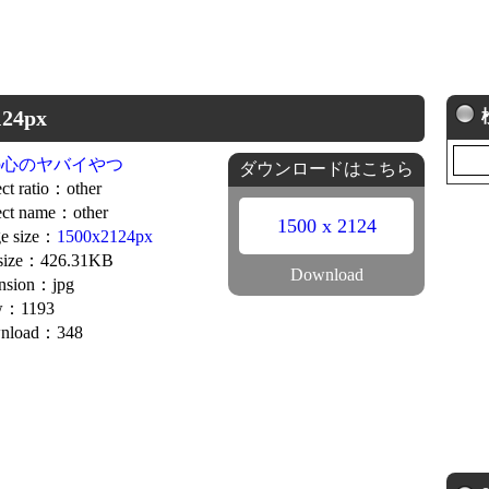
24px
の心のヤバイやつ
ダウンロードはこちら
ct ratio：other
ct name：other
1500 x 2124
e size：
1500x2124px
 size：426.31KB
Download
nsion：jpg
w：1193
nload：348