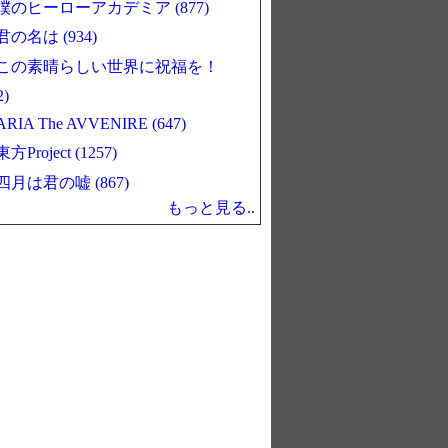
僕のヒーローアカデミア (877)
君の名は (934)
この素晴らしい世界に祝福を！
2)
ARIA The AVVENIRE (647)
東方Project (1257)
四月は君の嘘 (867)
もっと見る..