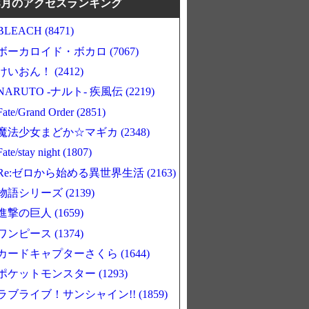
8月のアクセスランキング
BLEACH (8471)
ボーカロイド・ボカロ (7067)
けいおん！ (2412)
NARUTO -ナルト- 疾風伝 (2219)
Fate/Grand Order (2851)
魔法少女まどか☆マギカ (2348)
Fate/stay night (1807)
Re:ゼロから始める異世界生活 (2163)
物語シリーズ (2139)
進撃の巨人 (1659)
ワンピース (1374)
カードキャプターさくら (1644)
ポケットモンスター (1293)
ラブライブ！サンシャイン!! (1859)