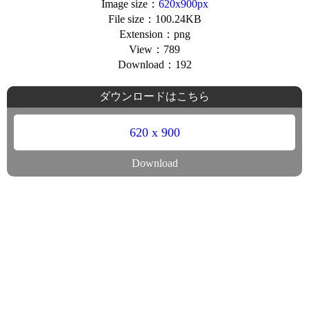
Image size：
620x900px
File size：100.24KB
Extension：png
View：789
Download：192
ダウンロードはこちら
620 x 900
Download