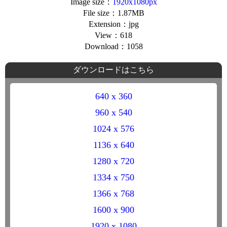
Image size：
1920x1080px
File size：1.87MB
Extension：jpg
View：618
Download：1058
ダウンロードはこちら
640 x 360
960 x 540
1024 x 576
1136 x 640
1280 x 720
1334 x 750
1366 x 768
1600 x 900
1920 x 1080