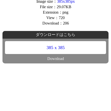
Image size：
385x385px
File size：29.07KB
Extension：png
View：720
Download：206
ダウンロードはこちら
385 x 385
Download