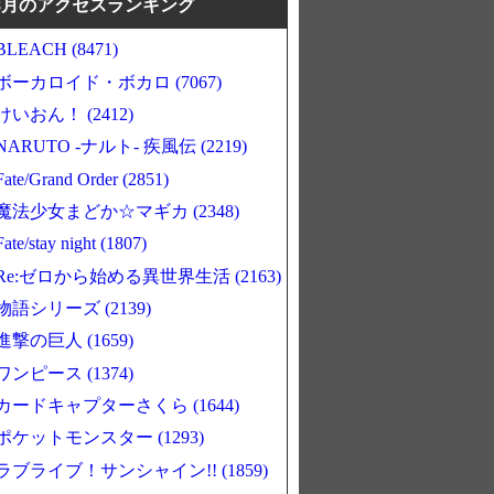
8月のアクセスランキング
BLEACH (8471)
ボーカロイド・ボカロ (7067)
けいおん！ (2412)
NARUTO -ナルト- 疾風伝 (2219)
Fate/Grand Order (2851)
魔法少女まどか☆マギカ (2348)
Fate/stay night (1807)
Re:ゼロから始める異世界生活 (2163)
物語シリーズ (2139)
進撃の巨人 (1659)
ワンピース (1374)
カードキャプターさくら (1644)
ポケットモンスター (1293)
ラブライブ！サンシャイン!! (1859)