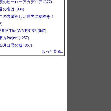
僕のヒーローアカデミア (877)
君の名は (934)
この素晴らしい世界に祝福を！
2)
ARIA The AVVENIRE (647)
東方Project (1257)
四月は君の嘘 (867)
もっと見る..