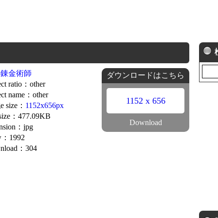
の錬金術師
ダウンロードはこちら
ct ratio：other
ct name：other
1152 x 656
e size：
1152x656px
 size：477.09KB
Download
nsion：jpg
w：1992
nload：304