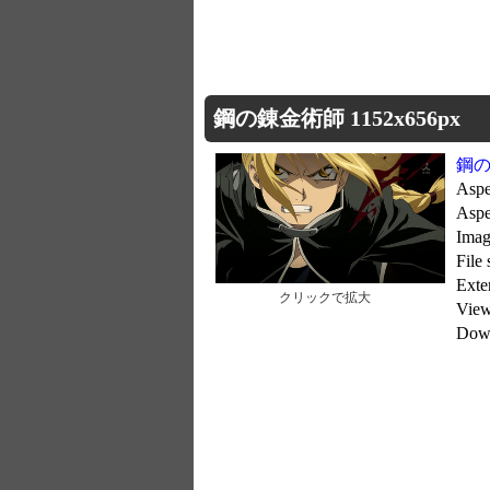
鋼の錬金術師 1152x656px
鋼
Aspe
Aspe
Imag
File
Exte
クリックで拡大
Vie
Dow