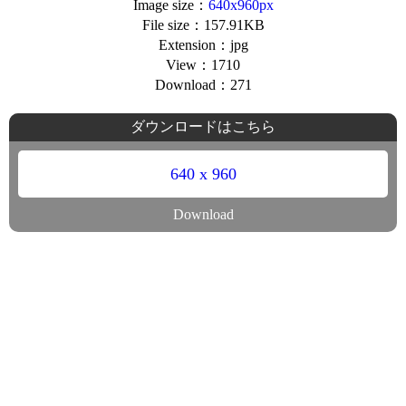
Image size：
640x960px
File size：157.91KB
Extension：jpg
View：1710
Download：271
ダウンロードはこちら
640 x 960
Download