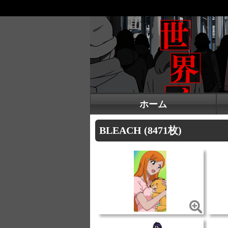
ホーム
BLEACH (8471枚)