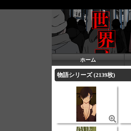
ホーム
物語シリーズ (2139枚)