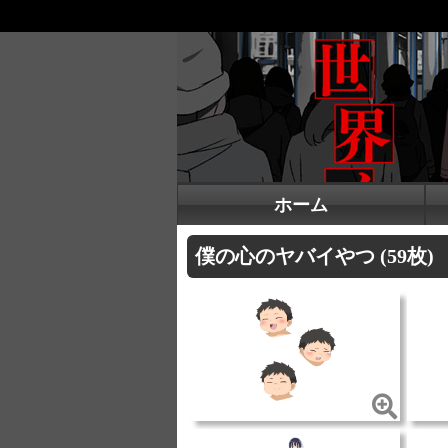
ホーム
僕の心のヤバイやつ (59枚)