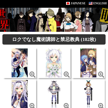
JAPANESE
ENGLISH
ロクでなし魔術講師と禁忌教典 (182枚)