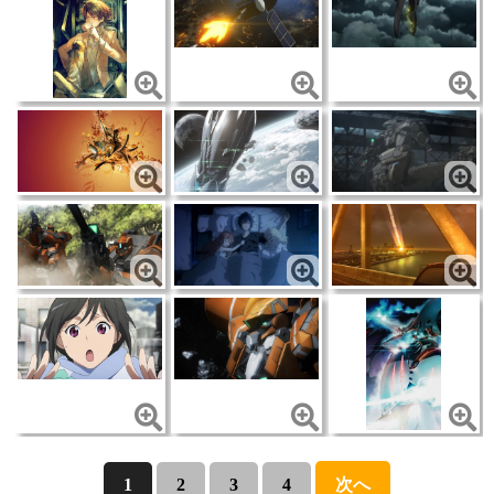
1
2
3
4
次へ