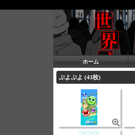
ホーム
ぷよぷよ (43枚)