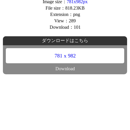
Image size：
781x982px
File size：818.23KB
Extension：png
View：289
Download：101
ダウンロードはこちら
781 x 982
Download