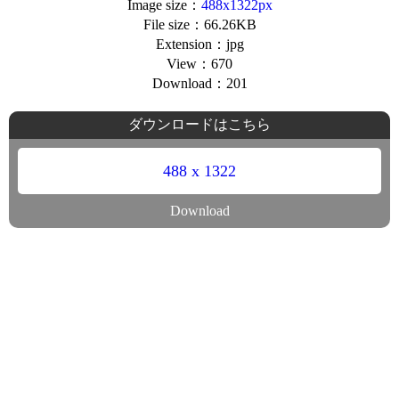
Image size：
488x1322px
File size：66.26KB
Extension：jpg
View：670
Download：201
ダウンロードはこちら
488 x 1322
Download