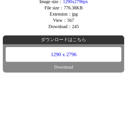
Image size：
1290x2796px
File size：776.38KB
Extension：jpg
View：567
Download：245
ダウンロードはこちら
1290 x 2796
Download