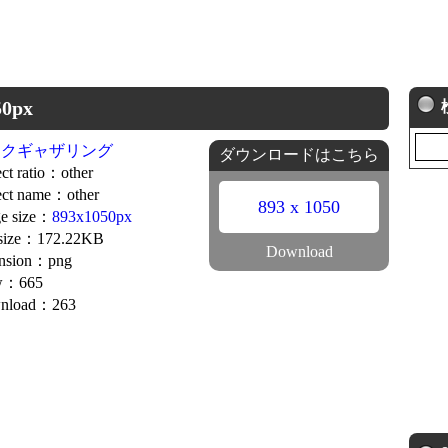
0px
ークギャザリング
ダウンロードはこちら
ct ratio：other
ct name：other
893 x 1050
e size：
893x1050px
 size：172.22KB
Download
ension：png
w：665
nload：263