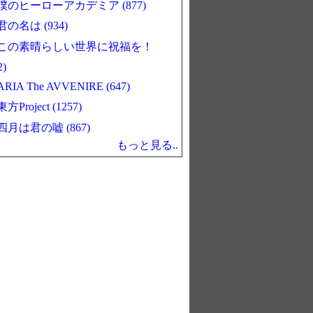
僕のヒーローアカデミア (877)
君の名は (934)
この素晴らしい世界に祝福を！
2)
ARIA The AVVENIRE (647)
東方Project (1257)
四月は君の嘘 (867)
もっと見る..