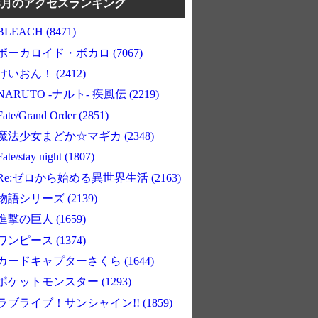
8月のアクセスランキング
BLEACH (8471)
ボーカロイド・ボカロ (7067)
けいおん！ (2412)
NARUTO -ナルト- 疾風伝 (2219)
Fate/Grand Order (2851)
魔法少女まどか☆マギカ (2348)
Fate/stay night (1807)
Re:ゼロから始める異世界生活 (2163)
物語シリーズ (2139)
進撃の巨人 (1659)
ワンピース (1374)
カードキャプターさくら (1644)
ポケットモンスター (1293)
ラブライブ！サンシャイン!! (1859)