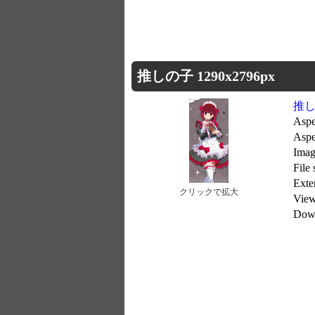
推しの子 1290x2796px
推
Aspe
Aspe
Imag
File
Exte
クリックで拡大
Vie
Dow