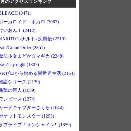
8月のアクセスランキング
BLEACH (8471)
ボーカロイド・ボカロ (7067)
けいおん！ (2412)
NARUTO -ナルト- 疾風伝 (2219)
Fate/Grand Order (2851)
魔法少女まどか☆マギカ (2348)
Fate/stay night (1807)
Re:ゼロから始める異世界生活 (2163)
物語シリーズ (2139)
進撃の巨人 (1659)
ワンピース (1374)
カードキャプターさくら (1644)
ポケットモンスター (1293)
ラブライブ！サンシャイン!! (1859)