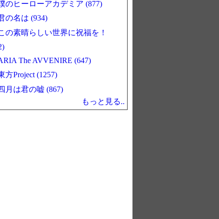
僕のヒーローアカデミア (877)
君の名は (934)
この素晴らしい世界に祝福を！
2)
ARIA The AVVENIRE (647)
東方Project (1257)
四月は君の嘘 (867)
もっと見る..