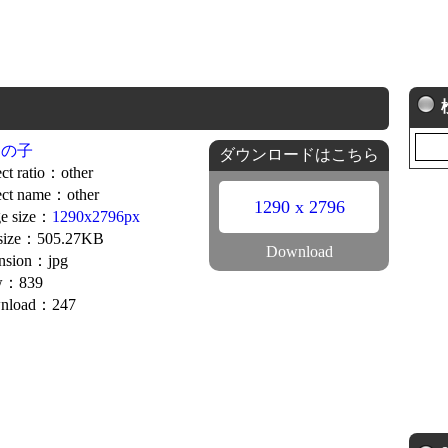
しの子
ダウンロードはこちら
ct ratio：other
ct name：other
1290 x 2796
e size：
1290x2796px
 size：505.27KB
Download
nsion：jpg
w：839
nload：247