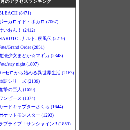
8月のアクセスランキング
BLEACH (8471)
ボーカロイド・ボカロ (7067)
けいおん！ (2412)
NARUTO -ナルト- 疾風伝 (2219)
Fate/Grand Order (2851)
魔法少女まどか☆マギカ (2348)
Fate/stay night (1807)
Re:ゼロから始める異世界生活 (2163)
物語シリーズ (2139)
進撃の巨人 (1659)
ワンピース (1374)
カードキャプターさくら (1644)
ポケットモンスター (1293)
ラブライブ！サンシャイン!! (1859)