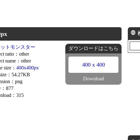
px
ケットモンスター
ダウンロードはこちら
ct ratio：other
ct name：other
400 x 400
e size：
400x400px
 size：54.27KB
Download
ension：png
w：877
nload：315