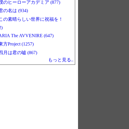
僕のヒーローアカデミア (877)
君の名は (934)
この素晴らしい世界に祝福を！
2)
ARIA The AVVENIRE (647)
東方Project (1257)
四月は君の嘘 (867)
もっと見る..