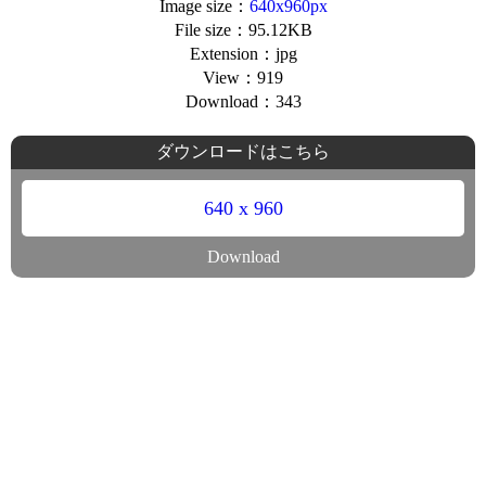
Image size：
640x960px
File size：95.12KB
Extension：jpg
View：919
Download：343
ダウンロードはこちら
640 x 960
Download