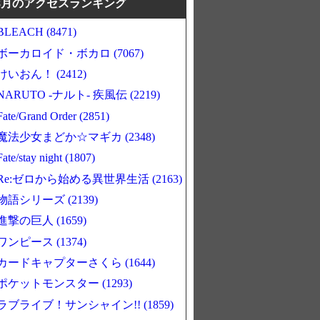
8月のアクセスランキング
BLEACH (8471)
ボーカロイド・ボカロ (7067)
けいおん！ (2412)
NARUTO -ナルト- 疾風伝 (2219)
Fate/Grand Order (2851)
魔法少女まどか☆マギカ (2348)
Fate/stay night (1807)
Re:ゼロから始める異世界生活 (2163)
物語シリーズ (2139)
進撃の巨人 (1659)
ワンピース (1374)
カードキャプターさくら (1644)
ポケットモンスター (1293)
ラブライブ！サンシャイン!! (1859)