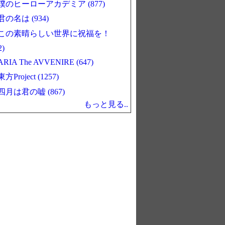
僕のヒーローアカデミア (877)
君の名は (934)
この素晴らしい世界に祝福を！
2)
ARIA The AVVENIRE (647)
東方Project (1257)
四月は君の嘘 (867)
もっと見る..