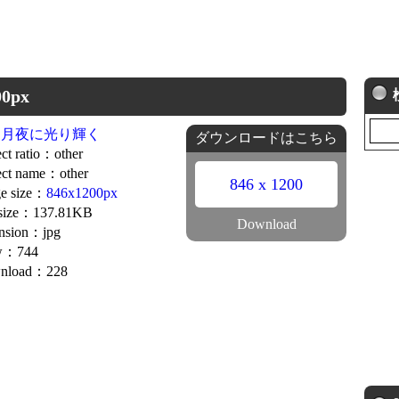
0px
は月夜に光り輝く
ダウンロードはこちら
ct ratio：other
ct name：other
846 x 1200
e size：
846x1200px
 size：137.81KB
Download
nsion：jpg
w：744
nload：228