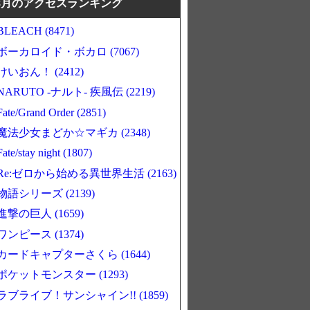
8月のアクセスランキング
BLEACH (8471)
ボーカロイド・ボカロ (7067)
けいおん！ (2412)
NARUTO -ナルト- 疾風伝 (2219)
Fate/Grand Order (2851)
魔法少女まどか☆マギカ (2348)
Fate/stay night (1807)
Re:ゼロから始める異世界生活 (2163)
物語シリーズ (2139)
進撃の巨人 (1659)
ワンピース (1374)
カードキャプターさくら (1644)
ポケットモンスター (1293)
ラブライブ！サンシャイン!! (1859)