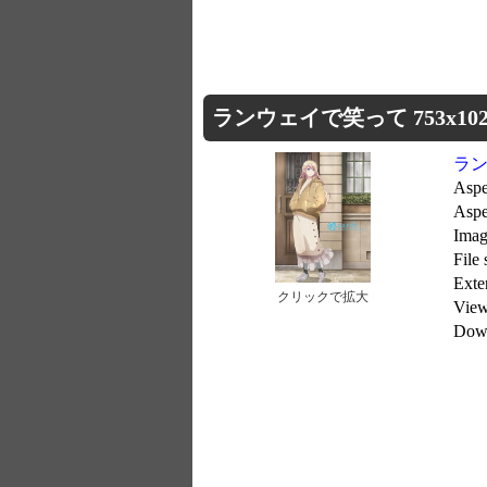
ランウェイで笑って 753x102
ラ
Aspe
Aspe
Imag
File
Exte
クリックで拡大
Vie
Dow