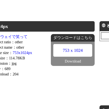
4px
ンウェイで笑って
ダウンロードはこちら
ct ratio：other
ct name：other
753 x 1024
e size：
753x1024px
 size：114.78KB
Download
nsion：jpg
w：689
nload：204