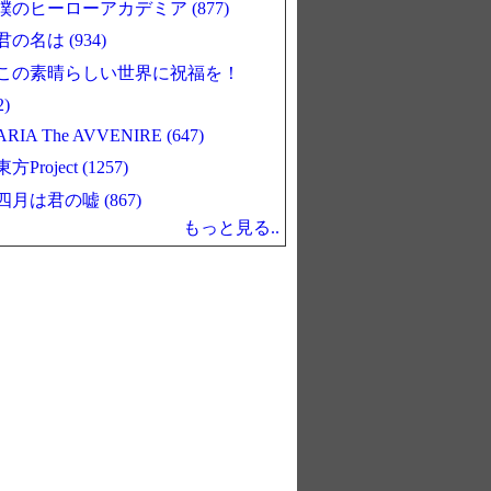
僕のヒーローアカデミア (877)
君の名は (934)
この素晴らしい世界に祝福を！
2)
ARIA The AVVENIRE (647)
東方Project (1257)
四月は君の嘘 (867)
もっと見る..