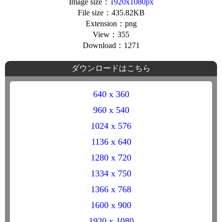
Image size：
1920x1080px
File size：435.82KB
Extension：png
View：355
Download：1271
ダウンロードはこちら
640 x 360
960 x 540
1024 x 576
1136 x 640
1280 x 720
1334 x 750
1366 x 768
1600 x 900
1920 x 1080