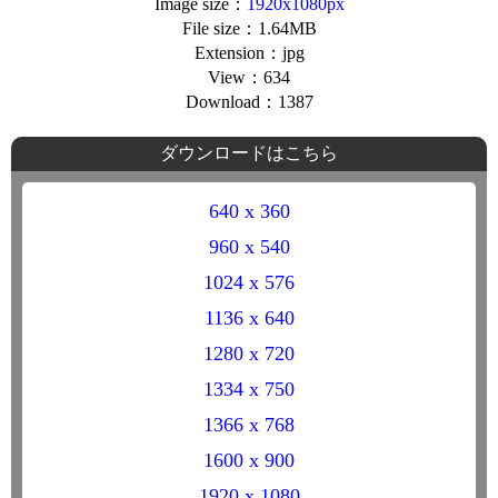
Image size：
1920x1080px
File size：1.64MB
Extension：jpg
View：634
Download：1387
ダウンロードはこちら
640 x 360
960 x 540
1024 x 576
1136 x 640
1280 x 720
1334 x 750
1366 x 768
1600 x 900
1920 x 1080