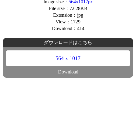
Image size：
564x1017px
File size：72.28KB
Extension：jpg
View：1729
Download：414
ダウンロードはこちら
564 x 1017
Download