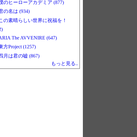
僕のヒーローアカデミア (877)
君の名は (934)
この素晴らしい世界に祝福を！
2)
ARIA The AVVENIRE (647)
東方Project (1257)
四月は君の嘘 (867)
もっと見る..