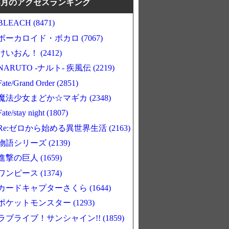
8月のアクセスランキング
BLEACH (8471)
ボーカロイド・ボカロ (7067)
けいおん！ (2412)
NARUTO -ナルト- 疾風伝 (2219)
Fate/Grand Order (2851)
魔法少女まどか☆マギカ (2348)
Fate/stay night (1807)
Re:ゼロから始める異世界生活 (2163)
物語シリーズ (2139)
進撃の巨人 (1659)
ワンピース (1374)
カードキャプターさくら (1644)
ポケットモンスター (1293)
ラブライブ！サンシャイン!! (1859)