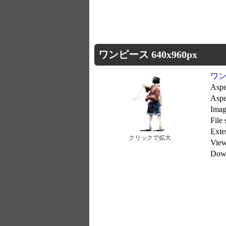
ワンピース 640x960px
ワ
Aspe
Aspe
Imag
File
Exte
クリックで拡大
Vie
Dow