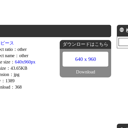
ンピース
ダウンロードはこちら
ct ratio：other
ct name：other
640 x 960
e size：
640x960px
 size：43.65KB
Download
nsion：jpg
w：1389
nload：368