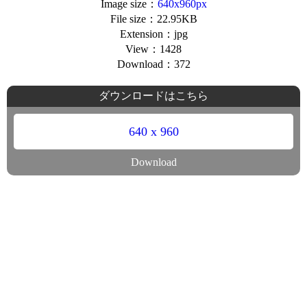
Image size：
640x960px
File size：22.95KB
Extension：jpg
View：1428
Download：372
ダウンロードはこちら
640 x 960
Download