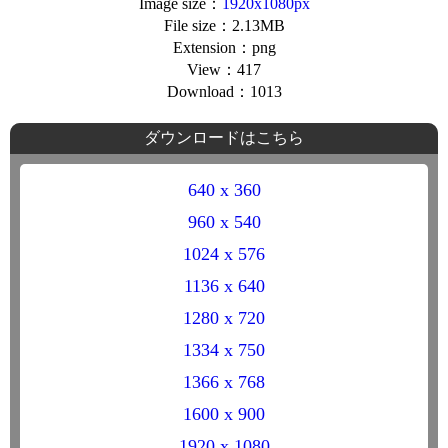
Image size：
1920x1080px
File size：2.13MB
Extension：png
View：417
Download：1013
ダウンロードはこちら
640 x 360
960 x 540
1024 x 576
1136 x 640
1280 x 720
1334 x 750
1366 x 768
1600 x 900
1920 x 1080