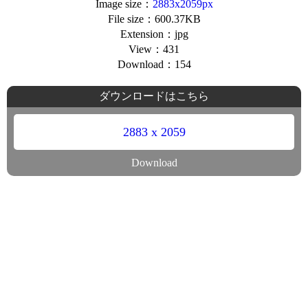
Image size：
2883x2059px
File size：600.37KB
Extension：jpg
View：431
Download：154
ダウンロードはこちら
2883 x 2059
Download