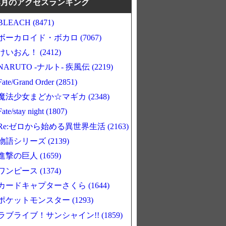
8月のアクセスランキング
BLEACH (8471)
ボーカロイド・ボカロ (7067)
けいおん！ (2412)
NARUTO -ナルト- 疾風伝 (2219)
Fate/Grand Order (2851)
魔法少女まどか☆マギカ (2348)
Fate/stay night (1807)
Re:ゼロから始める異世界生活 (2163)
物語シリーズ (2139)
進撃の巨人 (1659)
ワンピース (1374)
カードキャプターさくら (1644)
ポケットモンスター (1293)
ラブライブ！サンシャイン!! (1859)