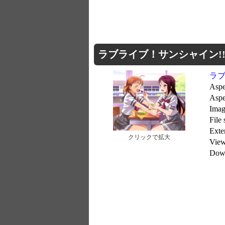
ラブライブ！サンシャイン!! 19
ラブ
Aspe
Aspe
Imag
File
Exte
クリックで拡大
Vie
Dow