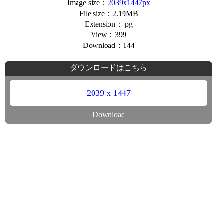
Image size：
2039x1447px
File size：2.19MB
Extension：jpg
View：399
Download：144
ダウンロードはこちら
2039 x 1447
Download