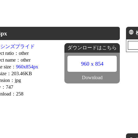
px
サシンズプライド
ダウンロードはこちら
ct ratio：other
ct name：other
960 x 854
e size：
960x854px
 size：203.46KB
Download
nsion：jpg
w：747
nload：258