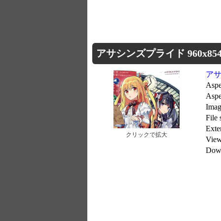
アサシンズプライド 960x854
ア
Aspe
Aspe
Imag
File
Exte
クリックで拡大
Vie
Dow