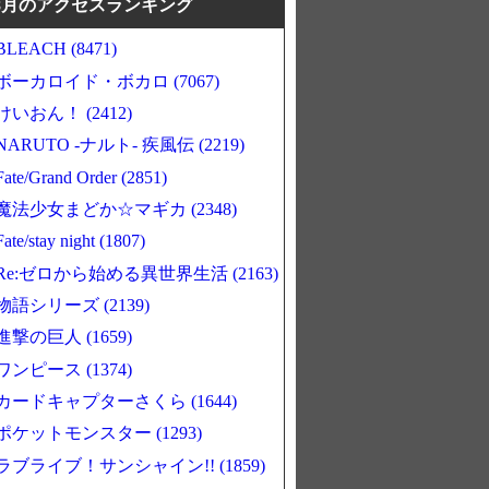
8月のアクセスランキング
BLEACH (8471)
ボーカロイド・ボカロ (7067)
けいおん！ (2412)
NARUTO -ナルト- 疾風伝 (2219)
Fate/Grand Order (2851)
魔法少女まどか☆マギカ (2348)
Fate/stay night (1807)
Re:ゼロから始める異世界生活 (2163)
物語シリーズ (2139)
進撃の巨人 (1659)
ワンピース (1374)
カードキャプターさくら (1644)
ポケットモンスター (1293)
ラブライブ！サンシャイン!! (1859)