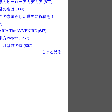
僕のヒーローアカデミア (877)
君の名は (934)
この素晴らしい世界に祝福を！
2)
ARIA The AVVENIRE (647)
東方Project (1257)
四月は君の嘘 (867)
もっと見る..