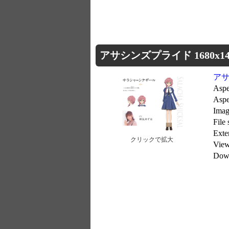
アサシンズプライド 1680x14
ア
Aspe
Aspe
Imag
File
Ext
クリックで拡大
Vie
Dow