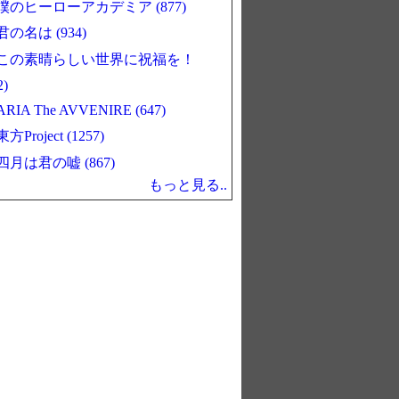
僕のヒーローアカデミア (877)
君の名は (934)
この素晴らしい世界に祝福を！
2)
ARIA The AVVENIRE (647)
東方Project (1257)
四月は君の嘘 (867)
もっと見る..