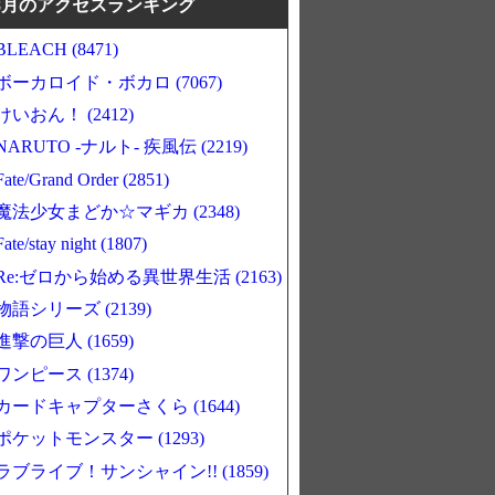
8月のアクセスランキング
BLEACH (8471)
ボーカロイド・ボカロ (7067)
けいおん！ (2412)
NARUTO -ナルト- 疾風伝 (2219)
Fate/Grand Order (2851)
魔法少女まどか☆マギカ (2348)
Fate/stay night (1807)
Re:ゼロから始める異世界生活 (2163)
物語シリーズ (2139)
進撃の巨人 (1659)
ワンピース (1374)
カードキャプターさくら (1644)
ポケットモンスター (1293)
ラブライブ！サンシャイン!! (1859)