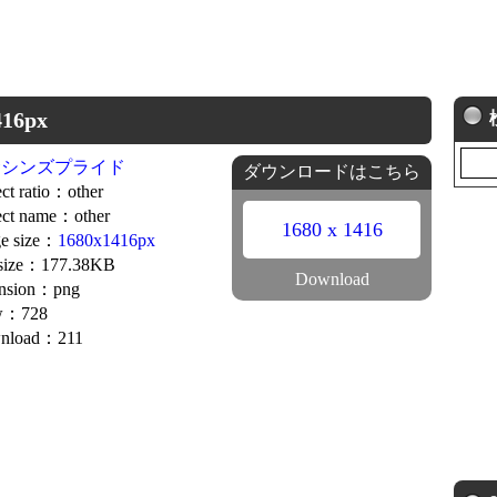
16px
サシンズプライド
ダウンロードはこちら
ct ratio：other
ct name：other
1680 x 1416
e size：
1680x1416px
 size：177.38KB
Download
ension：png
w：728
nload：211