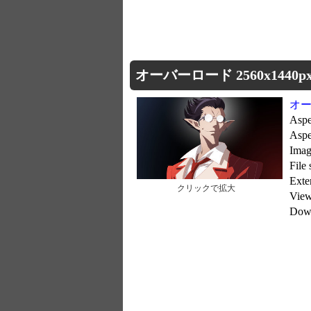
オーバーロード 2560x1440p
オ
Aspe
Asp
Imag
File
Exte
クリックで拡大
Vie
Dow