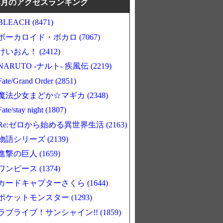
8月のアクセスランキング
BLEACH (8471)
ボーカロイド・ボカロ (7067)
けいおん！ (2412)
NARUTO -ナルト- 疾風伝 (2219)
Fate/Grand Order (2851)
魔法少女まどか☆マギカ (2348)
Fate/stay night (1807)
Re:ゼロから始める異世界生活 (2163)
物語シリーズ (2139)
進撃の巨人 (1659)
ワンピース (1374)
カードキャプターさくら (1644)
ポケットモンスター (1293)
ラブライブ！サンシャイン!! (1859)