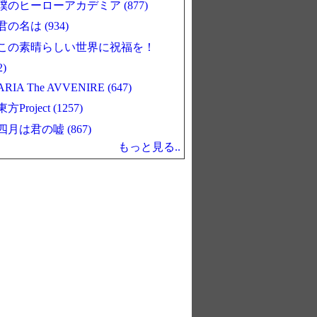
僕のヒーローアカデミア (877)
君の名は (934)
この素晴らしい世界に祝福を！
2)
ARIA The AVVENIRE (647)
東方Project (1257)
四月は君の嘘 (867)
もっと見る..