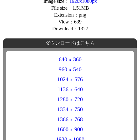
Image size：
1920x1080px
File size：1.51MB
Extension：png
View：639
Download：1327
ダウンロードはこちら
640 x 360
960 x 540
1024 x 576
1136 x 640
1280 x 720
1334 x 750
1366 x 768
1600 x 900
1920 x 1080