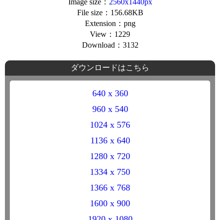
Image size：
2560x1440px
File size：156.68KB
Extension：png
View：1229
Download：3132
ダウンロードはこちら
640 x 360
960 x 540
1024 x 576
1136 x 640
1280 x 720
1334 x 750
1366 x 768
1600 x 900
1920 x 1080