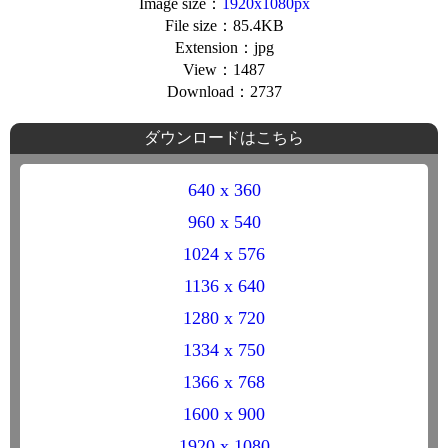
Image size：
1920x1080px
File size：85.4KB
Extension：jpg
View：1487
Download：2737
ダウンロードはこちら
640 x 360
960 x 540
1024 x 576
1136 x 640
1280 x 720
1334 x 750
1366 x 768
1600 x 900
1920 x 1080