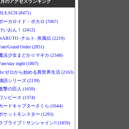
8月のアクセスランキング
BLEACH (8471)
ボーカロイド・ボカロ (7067)
けいおん！ (2412)
NARUTO -ナルト- 疾風伝 (2219)
Fate/Grand Order (2851)
魔法少女まどか☆マギカ (2348)
Fate/stay night (1807)
Re:ゼロから始める異世界生活 (2163)
物語シリーズ (2139)
進撃の巨人 (1659)
ワンピース (1374)
カードキャプターさくら (1644)
ポケットモンスター (1293)
ラブライブ！サンシャイン!! (1859)