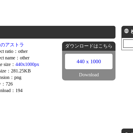
方のアストラ
ダウンロードはこちら
ct ratio：other
ct name：other
440 x 1000
e size：
440x1000px
 size：281.25KB
Download
ension：png
w：726
nload：194