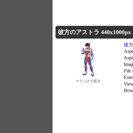
彼方のアストラ 440x1000px
彼
Aspe
Aspe
Imag
File
Ext
クリックで拡大
Vie
Dow