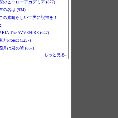
僕のヒーローアカデミア (877)
君の名は (934)
この素晴らしい世界に祝福を！
2)
ARIA The AVVENIRE (647)
東方Project (1257)
四月は君の嘘 (867)
もっと見る..