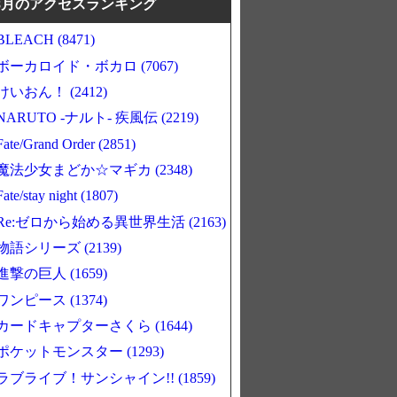
8月のアクセスランキング
BLEACH (8471)
ボーカロイド・ボカロ (7067)
けいおん！ (2412)
NARUTO -ナルト- 疾風伝 (2219)
Fate/Grand Order (2851)
魔法少女まどか☆マギカ (2348)
Fate/stay night (1807)
Re:ゼロから始める異世界生活 (2163)
物語シリーズ (2139)
進撃の巨人 (1659)
ワンピース (1374)
カードキャプターさくら (1644)
ポケットモンスター (1293)
ラブライブ！サンシャイン!! (1859)