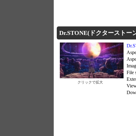
Dr.STONE(ドクターストーン) 
Dr
Aspe
Asp
Imag
File
Exte
クリックで拡大
Vie
Dow