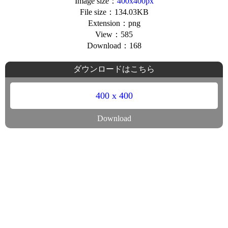
Image size：
400x400px
File size：134.03KB
Extension：png
View：585
Download：168
ダウンロードはこちら
400 x 400
Download