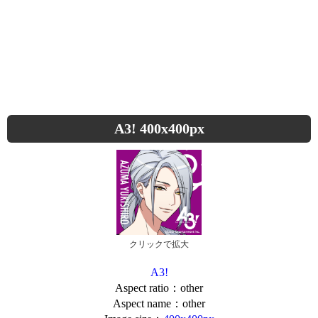
A3! 400x400px
クリックで拡大
A3!
Aspect ratio：other
Aspect name：other