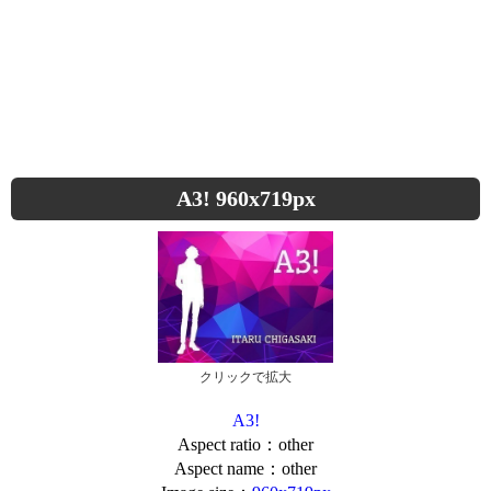
A3! 960x719px
クリックで拡大
A3!
Aspect ratio：other
Aspect name：other