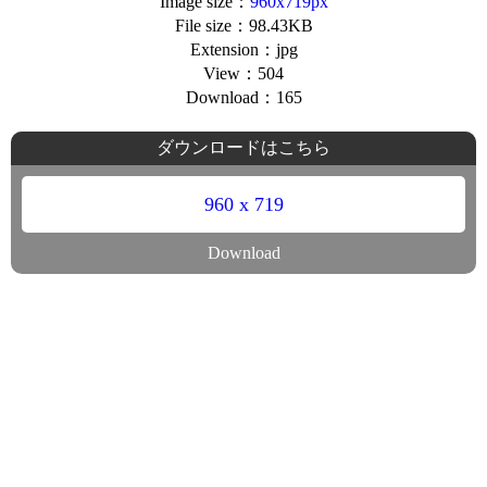
Image size：
960x719px
File size：98.43KB
Extension：jpg
View：504
Download：165
ダウンロードはこちら
960 x 719
Download