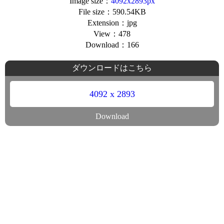
Image size：
4092x2893px
File size：590.54KB
Extension：jpg
View：478
Download：166
ダウンロードはこちら
4092 x 2893
Download