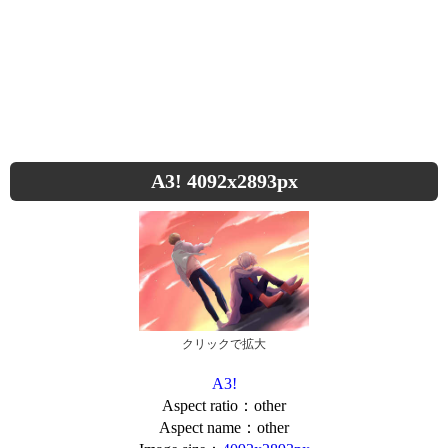
A3! 4092x2893px
クリックで拡大
A3!
Aspect ratio：other
Aspect name：other